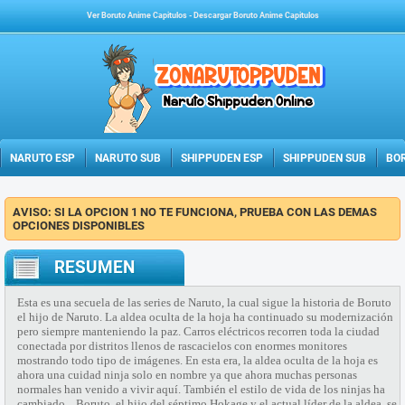
Ver Boruto Anime Capitulos
-
Descargar Boruto Anime Capitulos
NARUTO ESP
NARUTO SUB
SHIPPUDEN ESP
SHIPPUDEN SUB
BO
AVISO: SI LA OPCION 1 NO TE FUNCIONA, PRUEBA CON LAS DEMAS
OPCIONES DISPONIBLES
RESUMEN
Esta es una secuela de las series de Naruto, la cual sigue la historia de Boruto
el hijo de Naruto. La aldea oculta de la hoja ha continuado su modernización
pero siempre manteniendo la paz. Carros eléctricos recorren toda la ciudad
conectada por distritos llenos de rascacielos con enormes monitores
mostrando todo tipo de imágenes. En esta era, la aldea oculta de la hoja es
ahora una cuidad ninja solo en nombre ya que ahora muchas personas
normales han venido a vivir aquí. También el estilo de vida de los ninjas ha
cambiado... Boruto, el hijo del séptimo Hokage y el actual líder de la aldea, se