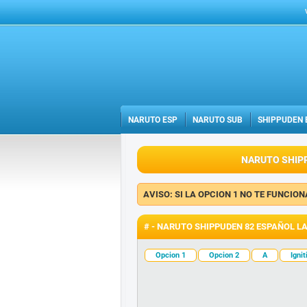
NARUTO ESP
NARUTO SUB
SHIPPUDEN 
NARUTO SHIPP
AVISO: SI LA OPCION 1 NO TE FUNCIO
# - NARUTO SHIPPUDEN 82 ESPAÑOL L
Opcion 1
Opcion 2
A
Igni