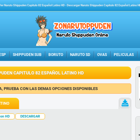
Ver Naruto Shippuden Capitulo 82 Español Latino HD
-
Descargar Naruto Shippuden Capitulo 82 Español Latino H
ESP
SHIPPUDEN SUB
BORUTO
NARUTO SD
OVAS
PELICULAS
UDEN CAPITULO 82 ESPAÑOL LATINO HD
NA, PRUEBA CON LAS DEMAS OPCIONES DISPONIBLES
ATINO
tion HD
DESCARGAR